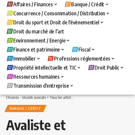
Affaires / Finances
Banque / Crédit
Concurrence / Consommation / Distribution
Droit du sport et Droit de l’évènementiel
Droit du marché de l’art
Environnement / Energie
Finance et patrimoine
Fiscal
Immobilier
Professions réglementées
Propriété intellectuelle et TIC
Droit Public
Ressources humaines
Transmission d’entreprise
Chronos - Vivaldi avocats
>
Tous les articles
>
Banque / Crédit
>
Avaliste et cautio
BANQUE / CRÉDIT
Avaliste et