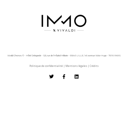
Vivaldi Chronos © - Hôtel Delagarde - 120, rue de l'Hôpital Militaire - 59043 LILLE / 45 avenue Victor Hugo - 75116 PARIS
Politique de confidentialité
|
Mentions légales
|
Crédits