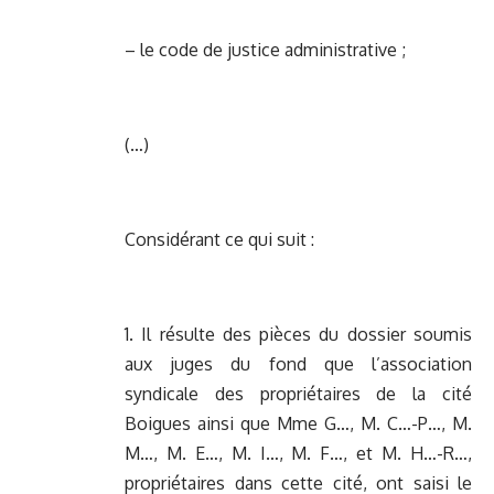
– le code de justice administrative ;
(…)
Considérant ce qui suit :
1. Il résulte des pièces du dossier soumis
aux juges du fond que l’association
syndicale des propriétaires de la cité
Boigues ainsi que Mme G…, M. C…-P…, M.
M…, M. E…, M. I…, M. F…, et M. H…-R…,
propriétaires dans cette cité, ont saisi le