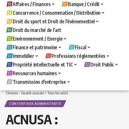
Affaires / Finances
Banque / Crédit
Concurrence / Consommation / Distribution
Droit du sport et Droit de l’évènementiel
Droit du marché de l’art
Environnement / Energie
Finance et patrimoine
Fiscal
Immobilier
Professions réglementées
Propriété intellectuelle et TIC
Droit Public
Ressources humaines
Transmission d’entreprise
Chronos - Vivaldi avocats
>
Tous les articles
>
Droit Public
>
Contentieux administr
CONTENTIEUX ADMINISTRATIF
ACNUSA :