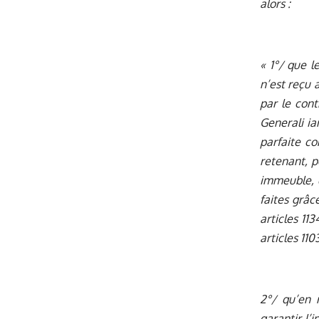
alors :
« 1°/ que l
n’est reçu 
par le cont
Generali i
parfaite co
retenant, 
immeuble, q
faites grâce
articles 11
articles 110
2°/ qu’en 
garantir l’