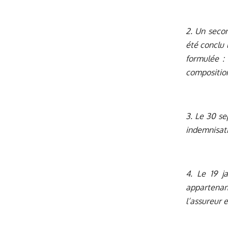
2. Un seco
été conclu 
formulée : 
composition
3. Le 30 se
indemnisati
4. Le 19 j
appartenan
l’assureur 