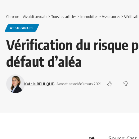
Chronos - Vivaldi avocats
>
Tous les articles
>
Immobilier
>
Assurances
>
Vérificat
ASSURANCES
Vérification du risque p
défaut d’aléa
Kathia BEULQUE
- Avocat associée
3 mars 2021
Source:
Cass.