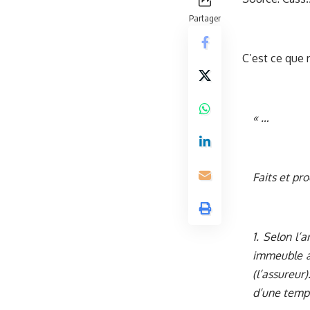
Partager
C’est ce que 
« …
Faits et pr
1. Selon l’
immeuble as
(l’assureur
d’une temp