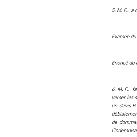
5. M. F… a c
Examen du 
Enoncé du
6. M. F… fa
verser les 
un devis R
déblaiement
de dommage
l’indemnis