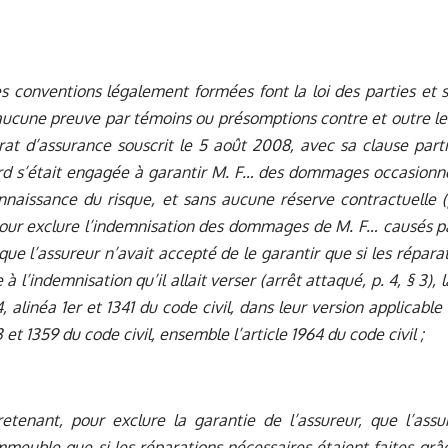
es conventions légalement formées font la loi des parties et s
aucune preuve par témoins ou présomptions contre et outre le
rat d’assurance souscrit le 5 août 2008, avec sa clause parti
ard s’était engagée à garantir M. F… des dommages occasionn
nnaissance du risque, et sans aucune réserve contractuelle (
pour exclure l’indemnisation des dommages de M. F… causés p
ue l’assureur n’avait accepté de le garantir que si les répara
 à l’indemnisation qu’il allait verser (arrêt attaqué, p. 4, § 3), 
34, alinéa 1er et 1341 du code civil, dans leur version applicabl
3 et 1359 du code civil, ensemble l’article 1964 du code civil ;
retenant, pour exclure la garantie de l’assureur, que l’ass
immeuble que si les réparations nécessaires étaient faites grâc