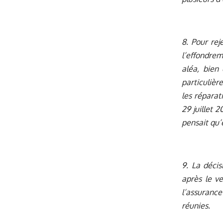
8. Pour re
l’effondrem
aléa, bien
particulièr
les réparat
29 juillet 
pensait qu’e
9. La déci
après le v
l’assuranc
réunies.