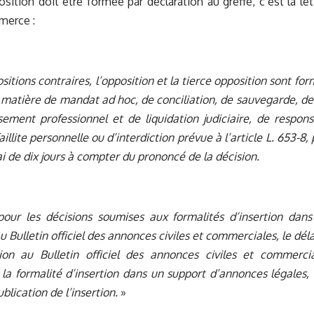
osition doit être formée par déclaration au greffe, c’est la let
merce :
sitions contraires, l’opposition et la tierce opposition sont fo
matière de mandat ad hoc, de conciliation, de sauvegarde, de 
sement professionnel et de liquidation judiciaire, de respons
faillite personnelle ou d’interdiction prévue à l’article
L. 653-8
,
ai de dix jours à compter du prononcé de la décision.
 pour les décisions soumises aux formalités d’insertion dan
au Bulletin officiel des annonces civiles et commerciales, le dél
tion au Bulletin officiel des annonces civiles et commercia
la formalité d’insertion dans un support d’annonces légales, 
ublication de l’insertion.
»