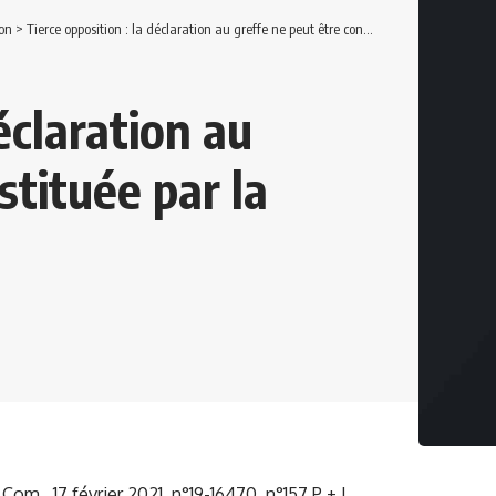
on
>
Tierce opposition : la déclaration au greffe ne peut être constituée par la lettre recommandée.
éclaration au
stituée par la
Com., 17 février 2021, n°19-16470, n°157 P + L