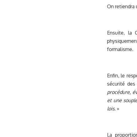
On retiendra 
Ensuite, la 
physiquement 
formalisme.
Enfin, le res
sécurité des
procédure, év
et une souple
lois.
»
La proportio