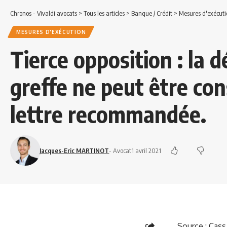
Chronos - Vivaldi avocats
>
Tous les articles
>
Banque / Crédit
>
Mesures d'exécuti
MESURES D'EXÉCUTION
Tierce opposition : la d
greffe ne peut être con
lettre recommandée.
Jacques-Eric MARTINOT
- Avocat
1 avril 2021
Source :
Cass.