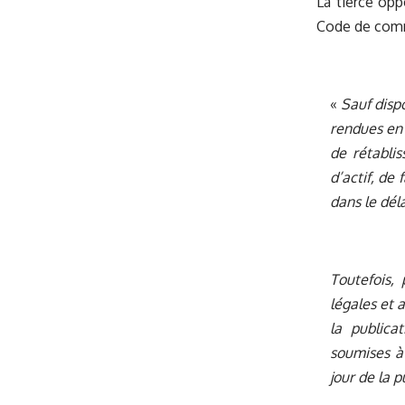
La tierce opp
Code de com
«
Sauf dispo
rendues en 
de rétablis
d’actif, de 
dans le dél
Toutefois,
légales et 
la publica
soumises à 
jour de la p