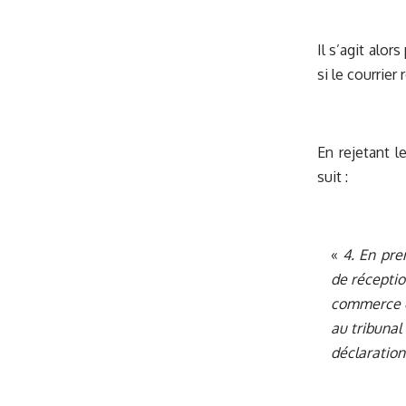
Il s’agit alo
si le courrie
En rejetant l
suit :
«
4. En pre
de réceptio
commerce et
au tribunal
déclaration