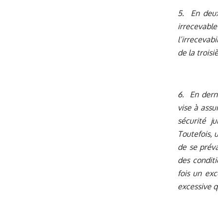
5. En deux
irrecevable
l’irrecevabi
de la trois
6. En derni
vise à assu
sécurité j
Toutefois, 
de se préva
des conditi
fois un exc
excessive q