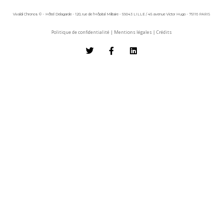
Vivaldi Chronos © - Hôtel Delagarde - 120, rue de l'Hôpital Militaire - 59043 LILLE / 45 avenue Victor Hugo - 75116 PARIS
Politique de confidentialité
|
Mentions légales
|
Crédits