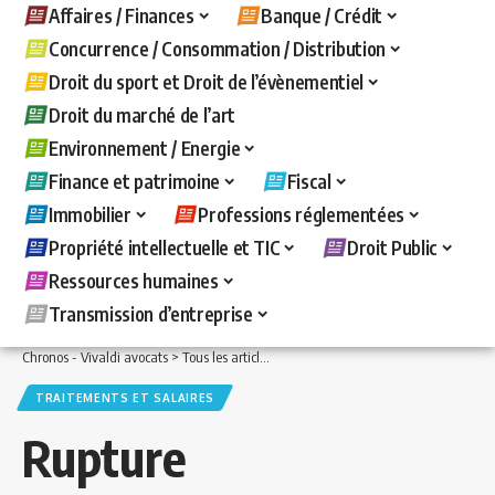
Affaires / Finances
Banque / Crédit
Concurrence / Consommation / Distribution
Droit du sport et Droit de l’évènementiel
Droit du marché de l’art
Environnement / Energie
Finance et patrimoine
Fiscal
Immobilier
Professions réglementées
Propriété intellectuelle et TIC
Droit Public
Ressources humaines
Transmission d’entreprise
Chronos - Vivaldi avocats
>
Tous les articles
>
Fiscal
>
Traitements et salaires
>
Ru
TRAITEMENTS ET SALAIRES
Rupture