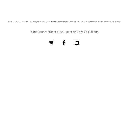
Vivaldi Chronos © - Hôtel Delagarde - 120, rue de l'Hôpital Militaire - 59043 LILLE / 45 avenue Victor Hugo - 75116 PARIS
Politique de confidentialité
|
Mentions légales
|
Crédits