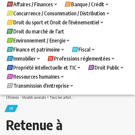
Affaires / Finances
Banque / Crédit
Concurrence / Consommation / Distribution
Droit du sport et Droit de l’évènementiel
Droit du marché de l’art
Environnement / Energie
Finance et patrimoine
Fiscal
Immobilier
Professions réglementées
Propriété intellectuelle et TIC
Droit Public
Ressources humaines
Transmission d’entreprise
Chronos - Vivaldi avocats
>
Tous les articles
>
Fiscal
>
IR
>
Retenue à la source sur
IR
Retenue à