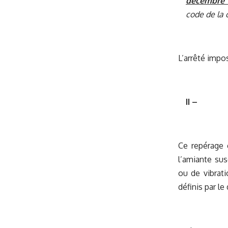
décembre 
code de la 
L’arrêté impo
II –
Ce repérage c
l’amiante sus
ou de vibrati
définis par le