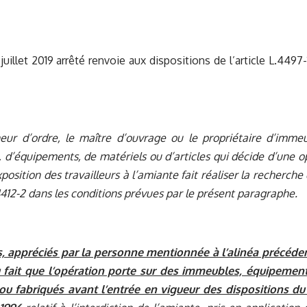
 juillet 2019 arrêté renvoie aux dispositions de l’article L.4497
ur d’ordre, le maître d’ouvrage ou le propriétaire d’imme
, d’équipements, de matériels ou d’articles qui décide d’une 
xposition des travailleurs à l’amiante fait réaliser la recherc
. 4412-2 dans les conditions prévues par le présent paragraphe.
s, appréciés par la personne mentionnée à l’alinéa précé
u fait que l’opération porte sur des immeubles, équipements
 ou fabriqués avant l’entrée en vigueur des dispositions du