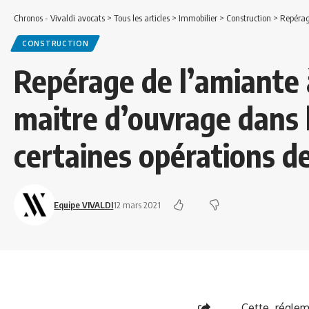
Chronos - Vivaldi avocats
>
Tous les articles
>
Immobilier
>
Construction
>
Repérage de 
CONSTRUCTION
Repérage de l’amiante à
maitre d’ouvrage dans 
certaines opérations d
Equipe VIVALDI
12 mars 2021
Cette réglem