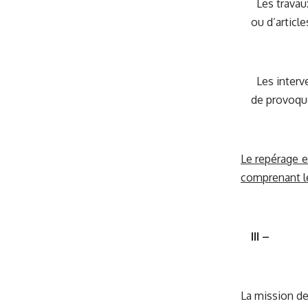
Les travaux
ou d’articl
Les interve
de provoque
Le repérage e
comprenant le
III –
La mission de