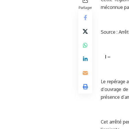
méconnue par l
Partager
Source :
Arrêt
I –
Le repérage a
d’ouvrage de
présence d’am
Cet arrêté pe