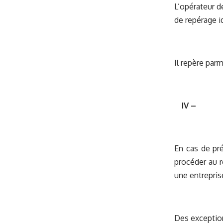
L’opérateur d
de repérage id
Il repère par
IV –
En cas de pr
procéder au r
une entreprise
Des exception