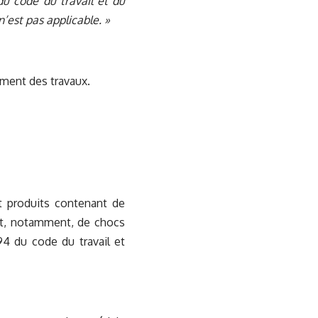
 du code du travail et du
’est pas applicable. »
ement des travaux.
et produits contenant de
ait, notamment, de chocs
-94 du code du travail et