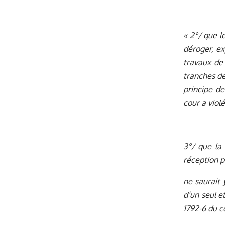
« 2°/ que l
déroger, ex
travaux de 
tranches de
principe de
cour a violé
3°/ que la 
réception p
ne saurait 
d’un seul e
1792-6 du co