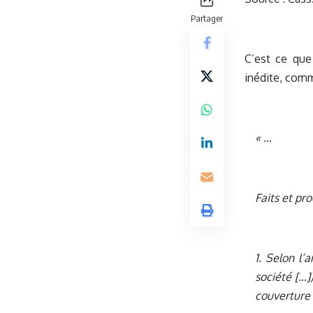
Partager
C’est ce que
inédite, comm
« …
Faits et pr
1. Selon l’
société […]
couverture 