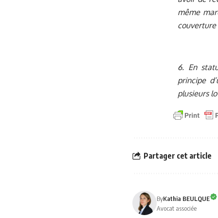
même march
couverture 
6. En stat
principe d’
plusieurs lo
Partager cet article
By
Kathia BEULQUE
Avocat associée