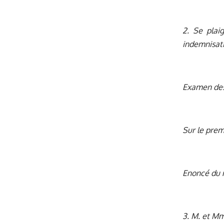
2. Se plai
indemnisati
Examen de
Sur le prem
Enoncé du
3. M. et Mme