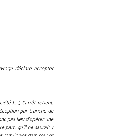
ouvrage déclare accepter
été […], l’arrêt retient,
réception par tranche de
donc pas lieu d’opérer une
e part, qu’il ne saurait y
fait l’objet d’un seul et