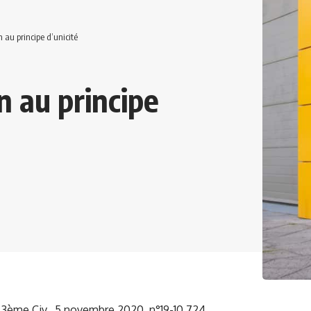
 au principe d’unicité
n au principe
.3ème Civ., 5 novembre 2020, n°19-10.724