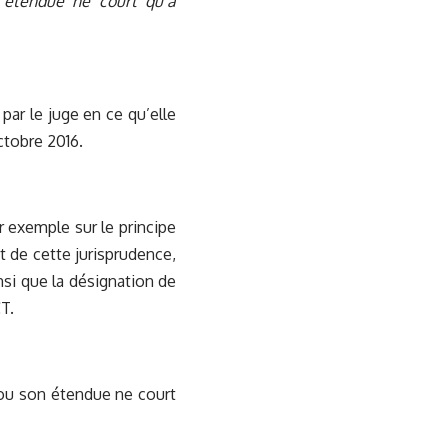
n étendue ne court qu’à
par le juge en ce qu’elle
ctobre 2016.
 exemple sur le principe
t de cette jurisprudence,
insi que la désignation de
T.
e ou son étendue ne court