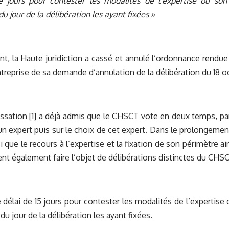
e jours pour contester les modalités de l’expertise ou so
u jour de la délibération les ayant fixées »
t, la Haute juridiction a cassé et annulé l’ordonnance rendue 
ntreprise de sa demande d’annulation de la délibération du 18 o
ssation [1] a déjà admis que le CHSCT vote en deux temps, par
un expert puis sur le choix de cet expert. Dans le prolongemen
ci que le recours à l’expertise et la fixation de son périmètre a
ent également faire l’objet de délibérations distinctes du CHSC
 délai de 15 jours pour contester les modalités de l’expertis
u jour de la délibération les ayant fixées.