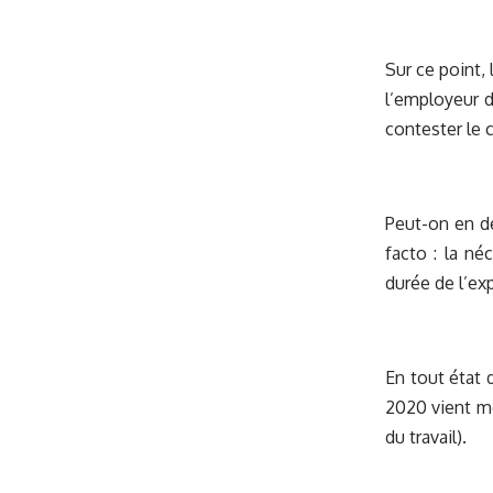
Sur ce point,
l’employeur d
contester le c
Peut-on en dé
facto : la né
durée de l’exp
En tout état 
2020 vient mo
du travail).