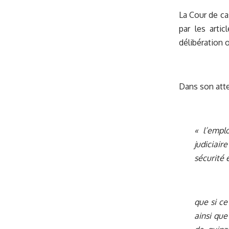
La Cour de ca
par les arti
délibération 
Dans son atten
« l’empl
judiciair
sécurité e
que si ce
ainsi que