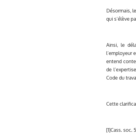
Désormais, le
qui s’élève par
Ainsi, le dé
l’employeur e
entend contes
de l’expertis
Code du travai
Cette clarific
[1]Cass. soc. 5