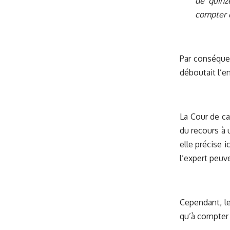
de quinz
compter d
Par conséquen
déboutait l’e
La Cour de ca
du recours à 
elle précise i
l’expert peuv
Cependant, le
qu’à compter d