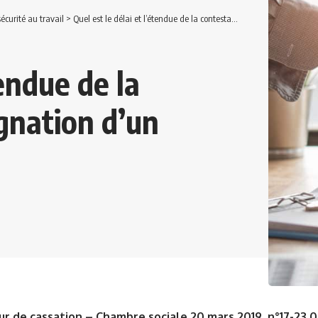
écurité au travail
>
Quel est le délai et l’étendue de la contestation de la désignation d’un expert au CHSCT ?
tendue de la
ignation d’un
ur de cassation – Chambre sociale 20 mars 2019, n°17-23.0