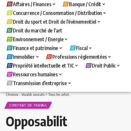
Affaires / Finances
Banque / Crédit
Concurrence / Consommation / Distribution
Droit du sport et Droit de l’évènementiel
Droit du marché de l’art
Environnement / Energie
Finance et patrimoine
Fiscal
Immobilier
Professions réglementées
Propriété intellectuelle et TIC
Droit Public
Ressources humaines
Transmission d’entreprise
Chronos - Vivaldi avocats
>
Tous les articles
>
Ressources humaines
>
Contrat de t
CONTRAT DE TRAVAIL
Opposabilit