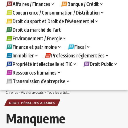
Affaires / Finances
Banque / Crédit
Concurrence / Consommation / Distribution
Droit du sport et Droit de l’évènementiel
Droit du marché de l’art
Environnement / Energie
Finance et patrimoine
Fiscal
Immobilier
Professions réglementées
Propriété intellectuelle et TIC
Droit Public
Ressources humaines
Transmission d’entreprise
Chronos - Vivaldi avocats
>
Tous les articles
>
Affaires / Finances
>
Droit pénal des 
DROIT PÉNAL DES AFFAIRES
Manqueme