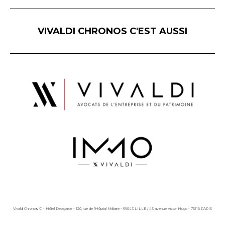
VIVALDI CHRONOS C'EST AUSSI
Vivaldi Chronos © - Hôtel Delagarde - 120, rue de l'Hôpital Militaire - 59043 LILLE / 45 avenue Victor Hugo - 75116 PARIS