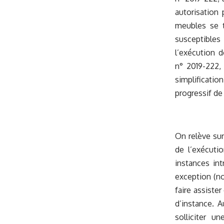
autorisation
meubles se t
susceptibles
l’exécution d
n° 2019-222, a
simplificati
progressif de 
On relève sur
de l’exécutio
instances int
exception (no
faire assiste
d’instance. A
solliciter u