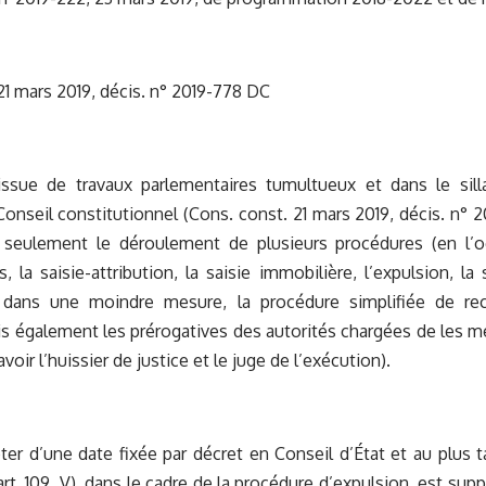
21 mars 2019, décis. n° 2019-778 DC
issue de travaux parlementaires tumultueux et dans le sill
onseil constitutionnel (Cons. const. 21 mars 2019, décis. n° 20
seulement le déroulement de plusieurs procédures (en l’oc
, la saisie-attribution, la saisie immobilière, l’expulsion, la
 dans une moindre mesure, la procédure simplifiée de re
s également les prérogatives des autorités chargées de les m
avoir l’huissier de justice et le juge de l’exécution).
ter d’une date fixée par décret en Conseil d’État et au plus ta
art. 109, V), dans le cadre de la procédure d’expulsion, est sup