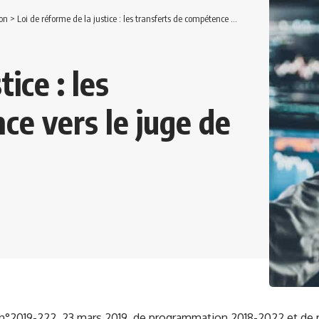
on
>
Loi de réforme de la justice : les transferts de compétence vers le juge de l’exécution
ice : les
ce vers le juge de
 n°2019-222, 23 mars 2019, de programmation 2018-2022 et de r