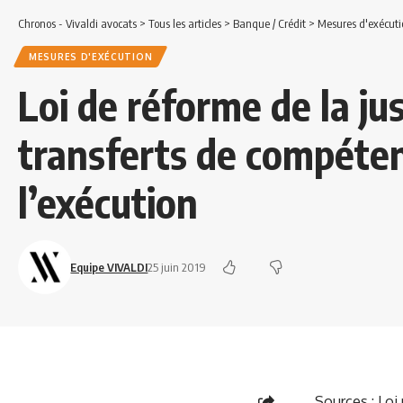
Chronos - Vivaldi avocats
>
Tous les articles
>
Banque / Crédit
>
Mesures d'exécuti
MESURES D'EXÉCUTION
Loi de réforme de la just
transferts de compéten
l’exécution
Equipe VIVALDI
25 juin 2019
Sources :
Loi