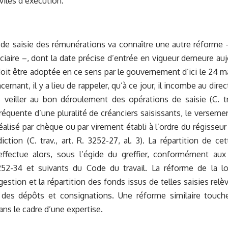
viles d’exécution.
de saisie des rémunérations va connaître une autre réforme – 
iciaire –, dont la date précise d’entrée en vigueur demeure a
it être adoptée en ce sens par le gouvernement d’ici le 24 ma
oncernant, il y a lieu de rappeler, qu’à ce jour, il incombe au dire
 veiller au bon déroulement des opérations de saisie (C. tr
réquente d’une pluralité de créanciers saisissants, le versem
réalisé par chèque ou par virement établi à l’ordre du régisseur
diction (C. trav., art. R. 3252-27, al. 3). La répartition de 
’effectue alors, sous l’égide du greffier, conformément aux
3252-34 et suivants du Code du travail. La réforme de la lo
 gestion et la répartition des fonds issus de telles saisies re
 des dépôts et consignations. Une réforme similaire touch
ns le cadre d’une expertise.