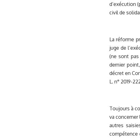
d’exécution (p
civil de solidar
La réforme pr
juge de l’exé
(ne sont pas
dernier point
décret en Cons
L. n° 2019-222,
Toujours à co
va concerner 
autres saisie
compétence du