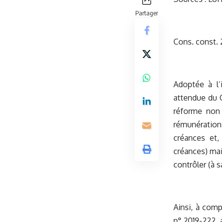
Partager
Cons. const. 
Adoptée à l’
attendue du C
réforme non 
rémunérations
créances et,
créances) mai
contrôler (à s
Ainsi, à comp
n° 2019-222, 