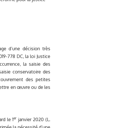
age d’une décision très
19-778 DC, la loi Justice
currence, la saisie des
 saisie conservatoire des
couvrement des petites
ettre en œuvre ou de les
er
rd le 1
janvier 2020 (L.
primée la nécessité d’une