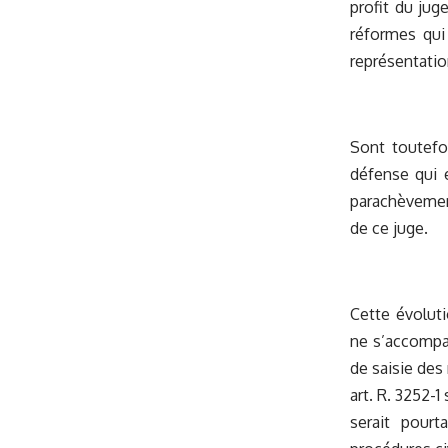
profit du juge
réformes qui
représentatio
Sont toutefo
défense qui é
parachèvement
de ce juge.
Cette évoluti
ne s’accompag
de saisie des 
art. R. 3252-
serait pourt