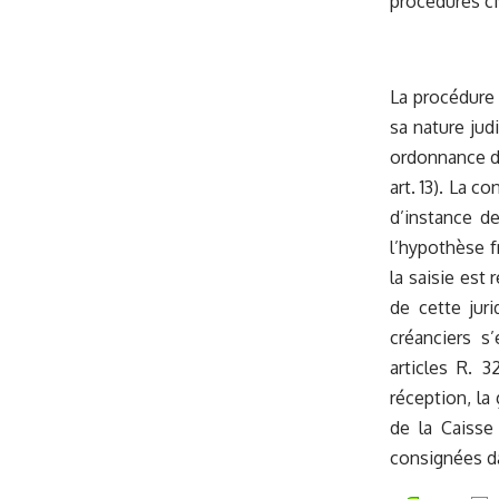
procédures ci
La procédure 
sa nature jud
ordonnance do
art. 13). La c
d’instance de
l’hypothèse f
la saisie est 
de cette juri
créanciers s
articles R. 
réception, la
de la Caisse
consignées da