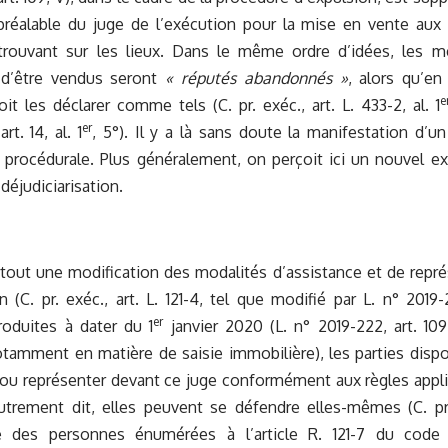
 préalable du juge de l’exécution pour la mise en vente aux
rouvant sur les lieux. Dans le même ordre d’idées, les m
 d’être vendus seront
« réputés abandonnés »
, alors qu’en
e
oit les déclarer comme tels (C. pr. exéc., art. L. 433-2, al. 1
er
rt. 14, al. 1
, 5°). Il y a là sans doute la manifestation d’u
on procédurale. Plus généralement, on perçoit ici un nouvel
déjudiciarisation.
tout une modification des modalités d’assistance et de repré
n (C. pr. exéc., art. L. 121-4, tel que modifié par L. n° 2019-
er
roduites à dater du 1
janvier 2020 (L. n° 2019-222, art. 109
tamment en matière de saisie immobilière), les parties dispo
r ou représenter devant ce juge conformément aux règles appli
utrement dit, elles peuvent se défendre elles-mêmes (C. pr. 
ne des personnes énumérées à l’article R. 121-7 du code 