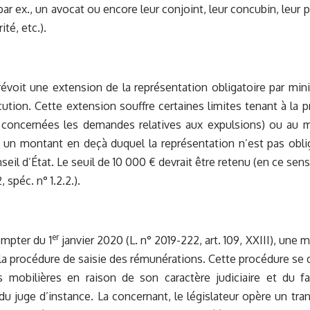
ar ex., un avocat ou encore leur conjoint, leur concubin, leur p
ité, etc.).
évoit une extension de la représentation obligatoire par mini
cution. Cette extension souffre certaines limites tenant à la
 concernées les demandes relatives aux expulsions) ou au mo
, un montant en deçà duquel la représentation n’est pas oblig
eil d’État. Le seuil de 10 000 € devrait être retenu (en ce sens,
 spéc. n° 1.2.2.).
er
mpter du 1
janvier 2020 (L. n° 2019-222, art. 109, XXIII), une
la procédure de saisie des rémunérations. Cette procédure se 
s mobilières en raison de son caractère judiciaire et du fa
 juge d’instance. La concernant, le législateur opère un tr