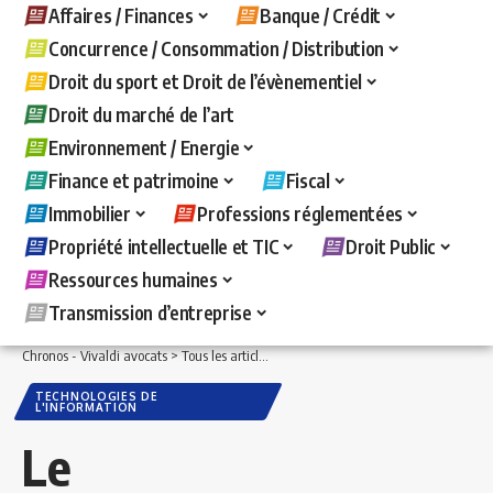
Affaires / Finances
Banque / Crédit
Concurrence / Consommation / Distribution
Droit du sport et Droit de l’évènementiel
Droit du marché de l’art
Environnement / Energie
Finance et patrimoine
Fiscal
Immobilier
Professions réglementées
Propriété intellectuelle et TIC
Droit Public
Ressources humaines
Transmission d’entreprise
Chronos - Vivaldi avocats
>
Tous les articles
>
Propriété intellectuelle et TIC
>
Techn
TECHNOLOGIES DE
L'INFORMATION
Le