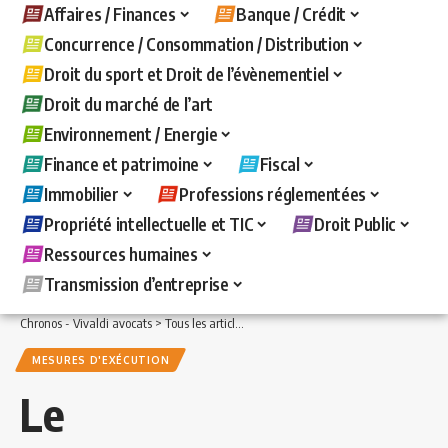
Affaires / Finances
Banque / Crédit
Concurrence / Consommation / Distribution
Droit du sport et Droit de l’évènementiel
Droit du marché de l’art
Environnement / Energie
Finance et patrimoine
Fiscal
Immobilier
Professions réglementées
Propriété intellectuelle et TIC
Droit Public
Ressources humaines
Transmission d’entreprise
Chronos - Vivaldi avocats
>
Tous les articles
>
Banque / Crédit
>
Mesures d'exécuti
MESURES D'EXÉCUTION
Le