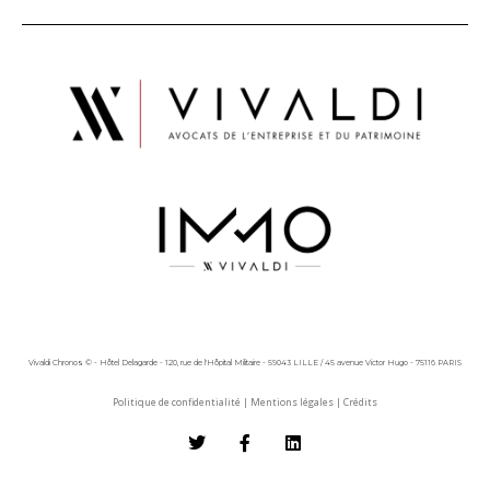
Vivaldi Chronos © - Hôtel Delagarde - 120, rue de l'Hôpital Militaire - 59043 LILLE / 45 avenue Victor Hugo - 75116 PARIS
Politique de confidentialité
|
Mentions légales
|
Crédits