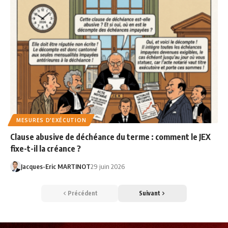
MESURES D'EXÉCUTION
Clause abusive de déchéance du terme : comment le JEX
fixe-t-il la créance ?
Jacques-Eric MARTINOT
29 juin 2026
Précédent
Suivant