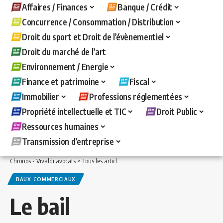
Affaires / Finances
Banque / Crédit
Concurrence / Consommation / Distribution
Droit du sport et Droit de l’évènementiel
Droit du marché de l’art
Environnement / Energie
Finance et patrimoine
Fiscal
Immobilier
Professions réglementées
Propriété intellectuelle et TIC
Droit Public
Ressources humaines
Transmission d’entreprise
Chronos - Vivaldi avocats
>
Tous les articles
>
Immobilier
>
Baux commerciaux
>
L
BAUX COMMERCIAUX
Le bail