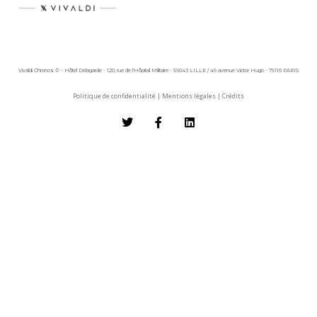
Vivaldi Chronos © - Hôtel Delagarde - 120, rue de l'Hôpital Militaire - 59043 LILLE / 45 avenue Victor Hugo - 75116 PARIS
Politique de confidentialité
|
Mentions légales
|
Crédits