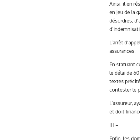
Ainsi, il en r
en jeu de la 
désordres, d’a
d’indemnisati
L’arrêt d’appe
assurances.
En statuant c
le délai de 60
textes précit
contester le p
L’assureur, ay
et doit financ
III –
Enfin, les do