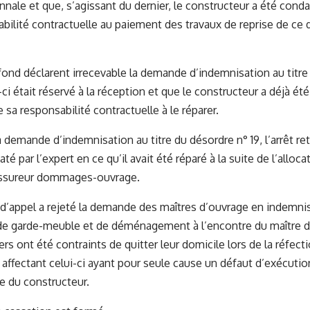
nnale et que, s’agissant du dernier, le constructeur a été con
abilité contractuelle au paiement des travaux de reprise de ce 
fond déclarent irrecevable la demande d’indemnisation au titre
-ci était réservé à la réception et que le constructeur a déjà é
sa responsabilité contractuelle à le réparer.
a demande d’indemnisation au titre du désordre n° 19, l’arrêt re
té par l’expert en ce qu’il avait été réparé à la suite de l’allo
’assureur dommages-ouvrage.
r d’appel a rejeté la demande des maîtres d’ouvrage en indemnis
e garde-meuble et de déménagement à l’encontre du maître d’œ
rs ont été contraints de quitter leur domicile lors de la réfect
 affectant celui-ci ayant pour seule cause un défaut d’exécution
ge du constructeur.