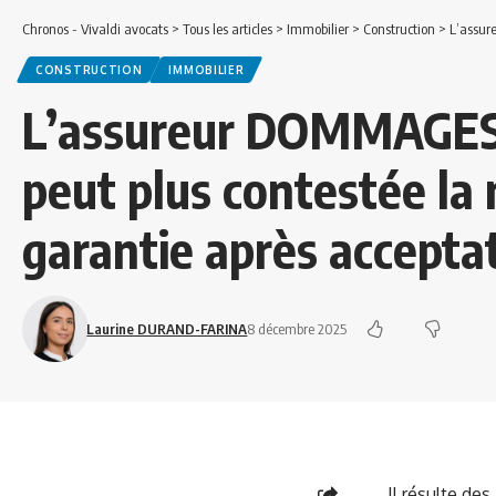
Chronos - Vivaldi avocats
>
Tous les articles
>
Immobilier
>
Construction
>
L’assureur 
CONSTRUCTION
IMMOBILIER
L’assureur DOMMAGE
peut plus contestée la 
garantie après accepta
Laurine DURAND-FARINA
8 décembre 2025
Il résulte des