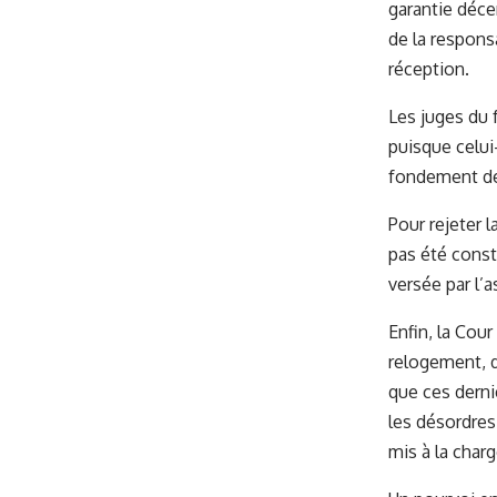
garantie déce
de la respons
réception.
Les juges du 
puisque celui
fondement de 
Pour rejeter l
pas été consta
versée par l
Enfin, la Cou
relogement, d
que ces dernie
les désordres
mis à la char