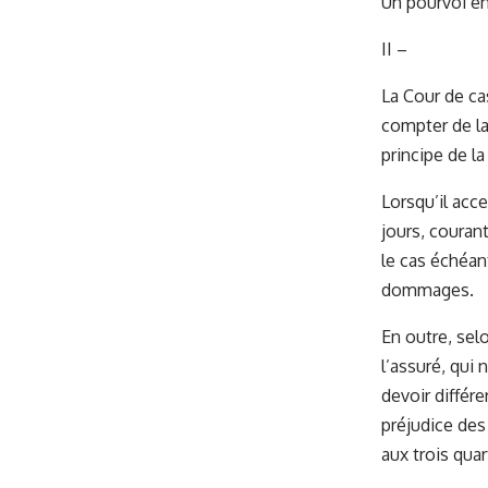
Un pourvoi en
II –
La Cour de ca
compter de la 
principe de la
Lorsqu’il acce
jours, courant
le cas échéan
dommages.
En outre, sel
l’assuré, qui
devoir différe
préjudice des
aux trois quar