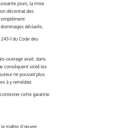
 soixante jours, la mise
 non décennal des
le complément
ux dommages déclarés.
A. 243-1 du Code des
es-ouvrage avait, dans
par conséquent violé les
ssureur ne pouvait plus
res à y remédier.
 contester cette garantie
 le maître d’œuvre