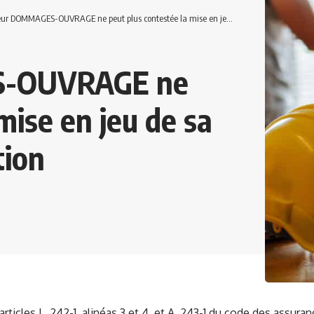
DOMMAGES-OUVRAGE ne peut plus contestée la mise en jeu de sa garantie après acceptation
S-OUVRAGE ne
mise en jeu de sa
tion
 articles L. 242-1, alinéas 3 et 4, et A. 243-1 du code des assuran