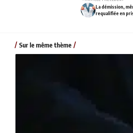
La démission, mê
requalifiée en pri
Sur le même thème