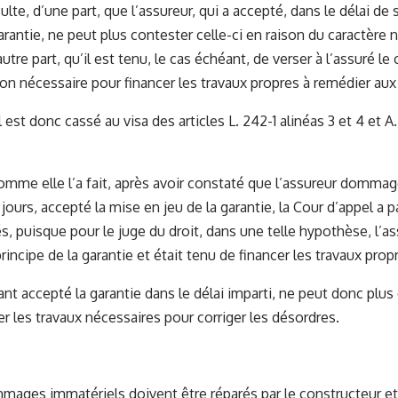
ésulte, d’une part, que l’assureur, qui a accepté, dans le délai de
garantie, ne peut plus contester celle-ci en raison du caractère
utre part, qu’il est tenu, le cas échéant, de verser à l’assuré 
on nécessaire pour financer les travaux propres à remédier a
l est donc cassé au visa des articles L. 242-1 alinéas 3 et 4 et 
omme elle l’a fait, après avoir constaté que l’assureur dommag
 jours, accepté la mise en jeu de la garantie, la Cour d’appel a 
és, puisque pour le juge du droit, dans une telle hypothèse, l’a
rincipe de la garantie et était tenu de financer les travaux prop
ant accepté la garantie dans le délai imparti, ne peut donc plus
er les travaux nécessaires pour corriger les désordres.
mmages immatériels doivent être réparés par le constructeur et