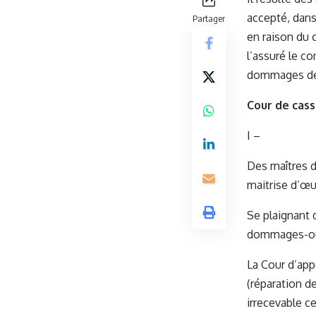
accepté, dans 
Partager
en raison du 
l’assuré le c
dommages dé
Cour de cass
I –
Des maîtres d
maitrise d’œu
Se plaignant 
dommages-ouvr
La Cour d’app
(réparation d
irrecevable c