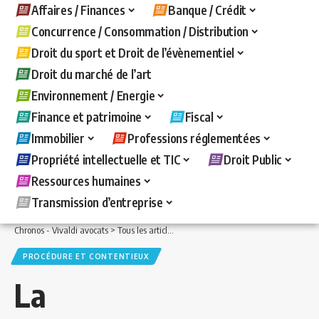
Affaires / Finances
Banque / Crédit
Concurrence / Consommation / Distribution
Droit du sport et Droit de l’évènementiel
Droit du marché de l’art
Environnement / Energie
Finance et patrimoine
Fiscal
Immobilier
Professions réglementées
Propriété intellectuelle et TIC
Droit Public
Ressources humaines
Transmission d’entreprise
Chronos - Vivaldi avocats
>
Tous les articles
>
Fiscal
>
Procédure et contentieux
>
PROCÉDURE ET CONTENTIEUX
La