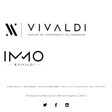
Vivaldi Chronos © - Hôtel Delagarde - 120, rue de l'Hôpital Militaire - 59043 LILLE / 45 avenue Victor Hugo - 75116 PARIS
Politique de confidentialité
|
Mentions légales
|
Crédits