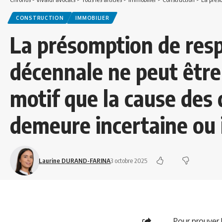
CONSTRUCTION
IMMOBILIER
La présomption de resp
décennale ne peut être
motif que la cause des
demeure incertaine ou
Laurine DURAND-FARINA
3 octobre 2025
Pour prouver l