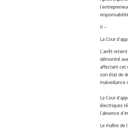
l’entrepreneu
responsabilit
II –
La Cour d’app
L’arrêt retien
démontré avec
affectant cet
son état de d
malveillance 
La Cour d’app
électriques r
l’absence d’im
Le maître de 