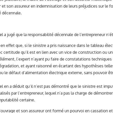
r et son assureur en indemnisation de leurs préjudices sur le 
é décennale.
el a jugé que la responsabilité décennale de l’entrepreneur n’é
t en effet que, si le sinistre a pris naissance dans le tableau élec
 certitude qu’il est en lien avec un vice de construction ou 
 élément, l’expert n’ayant pu faire de constatations techniques 
égradation, et ayant raisonné en écartant des hypothèses telle
ou le défaut d’alimentation électrique externe, sans pouvoir êt
el en a déduit qu’il n’est pas démontré que le sinistre est impu
éalisés par l’entrepreneur, lequel n’a pas la charge de démontr
putabilité certaine.
l’ouvrage et son assureur ont formé un pourvoi en cassation et f