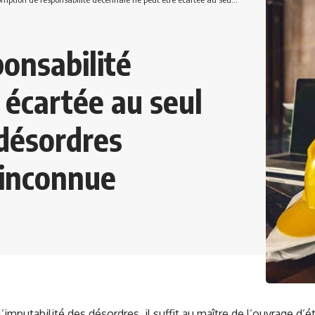
onsabilité
 écartée au seul
 désordres
 inconnue
’imputabilité des désordres, il suffit au maître de l’ouvrage d’ét