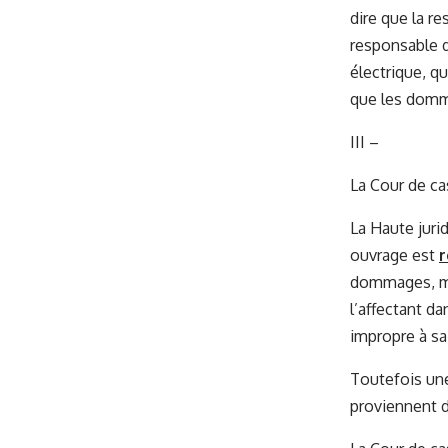
dire que la re
responsable de
électrique, q
que les domm
III –
La Cour de cas
La Haute jurid
ouvrage est
r
dommages, mêm
l’affectant d
impropre à sa
Toutefois une
proviennent 