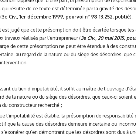
ssation rappelle que, d’une part, la présomption de responsabil
 qui résulte de ce texte est déterminée par la gravité des dé
(
3e Civ., 1er décembre 1999, pourvoi n° 98-13.252, publié
).
 il est jugé que cette présomption doit être écartée lorsque le
 travaux réalisés par l’entrepreneur (
3e Civ., 20 mai 2015, pour
charge de cette présomption ne peut être étendue à des construc
rtaine, au regard de la nature ou du siège des désordres, que c
intervention.
sant du lien d’imputabilité, il suffit au maître de l’ouvrage d’éta
ard de la nature ou du siège des désordres, que ceux-ci soient e
n du constructeur recherché ;
ue l’imputabilité est établie, la présomption de responsabilité
tif que la cause des désordres demeure incertaine ou inconnu
 s’exonérer qu’en démontrant que les désordres sont dus à un