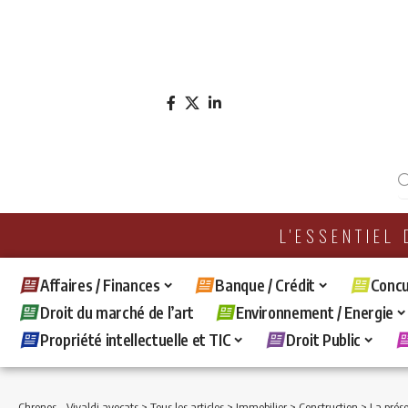
L'ESSENTIEL
Affaires / Finances
Banque / Crédit
Concu
Droit du marché de l’art
Environnement / Energie
Propriété intellectuelle et TIC
Droit Public
Chronos - Vivaldi avocats
>
Tous les articles
>
Immobilier
>
Construction
>
La présomption 