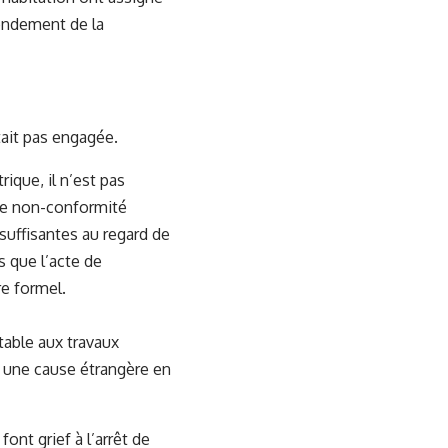
fondement de la
tait pas engagée.
trique, il n’est pas
une non-conformité
suffisantes au regard de
s que l’acte de
re formel.
table aux travaux
er une cause étrangère en
ont grief à l’arrêt de