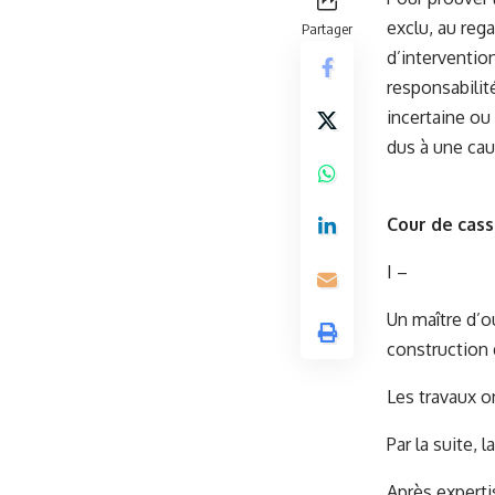
exclu, au reg
Partager
d’interventio
responsabilit
incertaine ou
dus à une cau
Cour de cass
I –
Un maître d’o
construction 
Les travaux o
Par la suite, 
Après experti