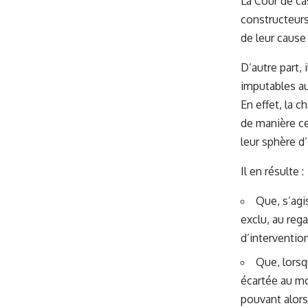
La Cour de ca
constructeurs
de leur cause 
D’autre part,
imputables aux
En effet, la 
de manière ce
leur sphère d’
Il en résulte :
Que, s’agis
exclu, au reg
d’interventio
Que, lorsq
écartée au mo
pouvant alors