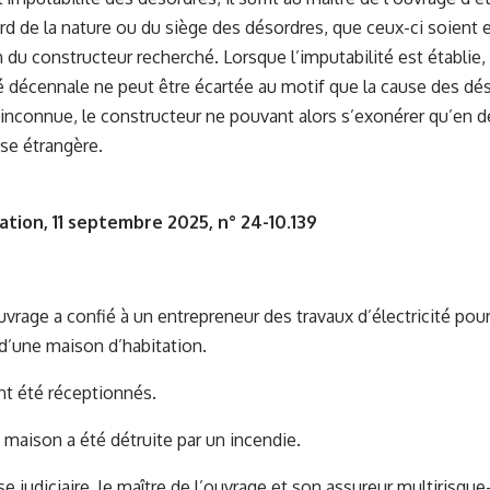
ard de la nature ou du siège des désordres, que ceux-ci soient e
n du constructeur recherché. Lorsque l’imputabilité est établie
é décennale ne peut être écartée au motif que la cause des d
 inconnue, le constructeur ne pouvant alors s’exonérer qu’en d
se étrangère.
ation, 11 septembre 2025, n° 24-10.139
uvrage a confié à un entrepreneur des travaux d’électricité pour
d’une maison d’habitation.
nt été réceptionnés.
la maison a été détruite par un incendie.
se judiciaire, le maître de l’ouvrage et son assureur multirisqu