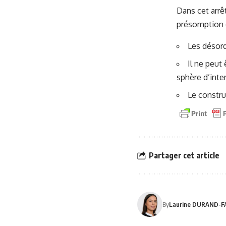
Dans cet arrê
présomption d
Les désord
Il ne peut 
sphère d’inte
Le constru
Partager cet article
By
Laurine DURAND-F