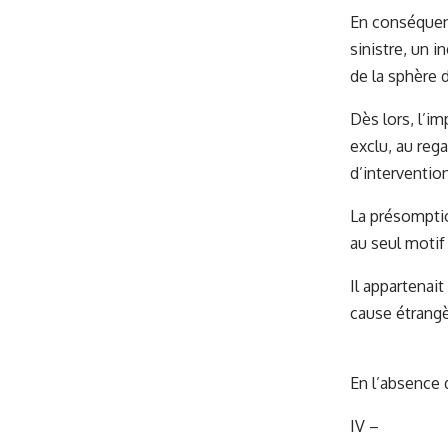
En conséquenc
sinistre, un 
de la sphère d
Dès lors, l’im
exclu, au reg
d’interventio
La présomptio
au seul motif
Il appartenait
cause étrangè
En l’absence 
IV –