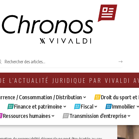
 DE L'ACTUALITÉ JURIDIQUE PAR VIVALDI 
rrence / Consommation / Distribution
Droit du sport et
Finance et patrimoine
Fiscal
Immobilier
Ressources humaines
Transmission d’entreprise
de responsabilité décennale ne peut être écartée au seul motif que la cause des désordres demeure incertaine ou inconnue