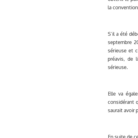
la convention 
S’il a été dé
septembre 201
sérieuse et 
préavis, de 
sérieuse.
Elle va éga
considérant q
saurait avoir 
En suite de c