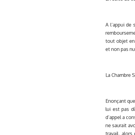
A l’appui de 
remboursement
tout objet en
et non pas nu
La Chambre So
Enonçant que 
lui est pas d
d’appel a cons
ne saurait av
travail, alor