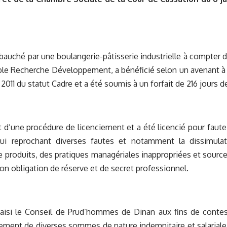
bauché par une boulangerie-pâtisserie industrielle à compter d
e Recherche Développement, a bénéficié selon un avenant à s
11 du statut Cadre et a été soumis à un forfait de 216 jours de 
jet d’une procédure de licenciement et a été licencié pour faute
lui reprochant diverses fautes et notamment la dissimula
 produits, des pratiques managériales inappropriées et source
son obligation de réserve et de secret professionnel.
 saisi le Conseil de Prud’hommes de Dinan aux fins de conte
iement de diverses sommes de nature indemnitaire et salaria