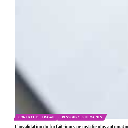
CONTRAT DE TRAVAIL
RESSOURCES HUMAINES
L’invalidation du forfait-jours ne justifie plus autom