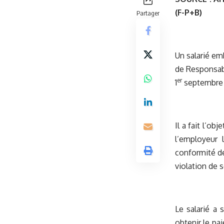
(F-P+B)
Partager
Un salarié em
de Responsabl
er
1
septembre 20
Il a fait l’ob
l’employeur 
conformité de
violation de 
Le salarié a
obtenir le pa