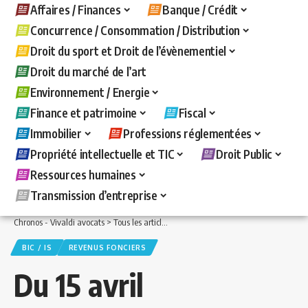
Affaires / Finances
Banque / Crédit
Concurrence / Consommation / Distribution
Droit du sport et Droit de l’évènementiel
Droit du marché de l’art
Environnement / Energie
Finance et patrimoine
Fiscal
Immobilier
Professions réglementées
Propriété intellectuelle et TIC
Droit Public
Ressources humaines
Transmission d’entreprise
Chronos - Vivaldi avocats
>
Tous les articles
>
Fiscal
>
BIC / IS
>
Du 15 avril au 31 
BIC / IS
REVENUS FONCIERS
Du 15 avril