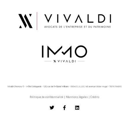
Vivaldi Chronos © - Hôtel Delagarde - 120, rue de l'Hôpital Militaire - 59043 LILLE / 45 avenue Victor Hugo - 75116 PARIS
Politique de confidentialité
|
Mentions légales
|
Crédits