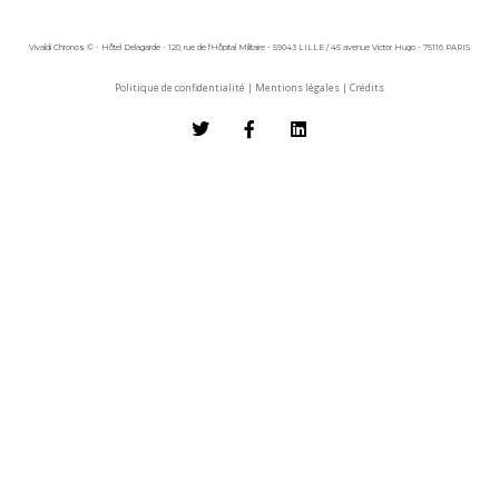
Vivaldi Chronos © - Hôtel Delagarde - 120, rue de l'Hôpital Militaire - 59043 LILLE / 45 avenue Victor Hugo - 75116 PARIS
Politique de confidentialité
|
Mentions légales
|
Crédits