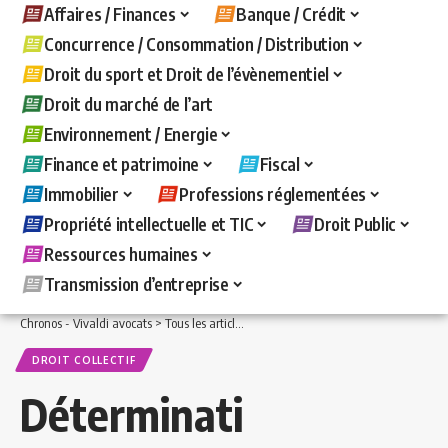
Affaires / Finances
Banque / Crédit
Concurrence / Consommation / Distribution
Droit du sport et Droit de l’évènementiel
Droit du marché de l’art
Environnement / Energie
Finance et patrimoine
Fiscal
Immobilier
Professions réglementées
Propriété intellectuelle et TIC
Droit Public
Ressources humaines
Transmission d’entreprise
Chronos - Vivaldi avocats
>
Tous les articles
>
Ressources humaines
>
Droit collecti
DROIT COLLECTIF
Déterminati