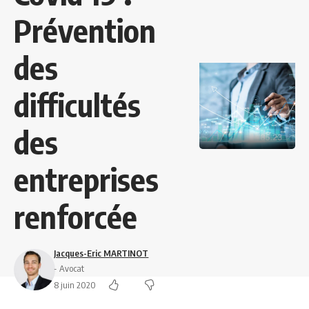
Prévention
des
difficultés
des
entreprises
renforcée
Jacques-Eric MARTINOT
- Avocat
8 juin 2020