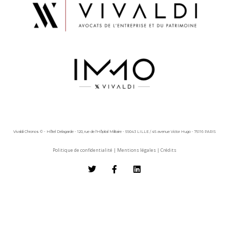
Vivaldi Chronos © - Hôtel Delagarde - 120, rue de l'Hôpital Militaire - 59043 LILLE / 45 avenue Victor Hugo - 75116 PARIS
Politique de confidentialité
|
Mentions légales
|
Crédits