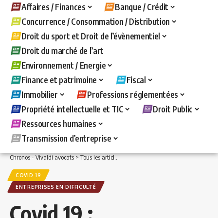
Affaires / Finances
Banque / Crédit
Concurrence / Consommation / Distribution
Droit du sport et Droit de l’évènementiel
Droit du marché de l’art
Environnement / Energie
Finance et patrimoine
Fiscal
Immobilier
Professions réglementées
Propriété intellectuelle et TIC
Droit Public
Ressources humaines
Transmission d’entreprise
Chronos - Vivaldi avocats
>
Tous les articles
>
Affaires / Finances
>
Entreprises en d
COVID 19
ENTREPRISES EN DIFFICULTÉ
Covid 19 :