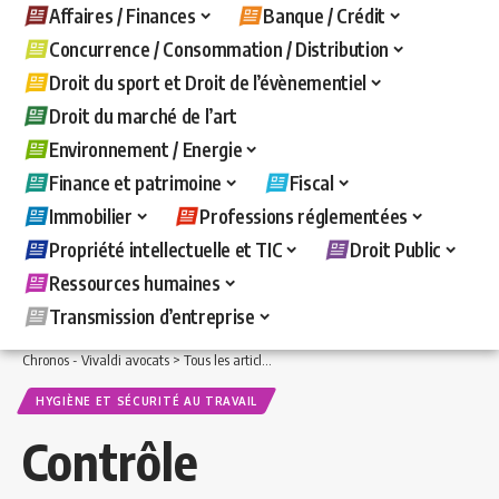
Affaires / Finances
Banque / Crédit
Concurrence / Consommation / Distribution
Droit du sport et Droit de l’évènementiel
Droit du marché de l’art
Environnement / Energie
Finance et patrimoine
Fiscal
Immobilier
Professions réglementées
Propriété intellectuelle et TIC
Droit Public
Ressources humaines
Transmission d’entreprise
Chronos - Vivaldi avocats
>
Tous les articles
>
Ressources humaines
>
Hygiène et s
HYGIÈNE ET SÉCURITÉ AU TRAVAIL
Contrôle