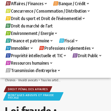
Affaires / Finances
Banque / Crédit
Concurrence / Consommation / Distribution
Droit du sport et Droit de l’évènementiel
Droit du marché de l’art
Environnement / Energie
Finance et patrimoine
Fiscal
Immobilier
Professions réglementées
Propriété intellectuelle et TIC
Droit Public
Ressources humaines
Transmission d’entreprise
Chronos - Vivaldi avocats
>
Tous les articles
>
Affaires / Finances
>
Droit pénal des 
DROIT PÉNAL DES AFFAIRES
MONTAGES ABUSIFS ET FRAUDE
FISCALE