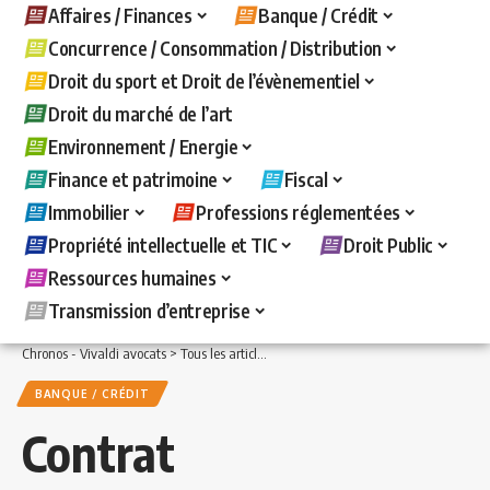
Affaires / Finances
Banque / Crédit
Concurrence / Consommation / Distribution
Droit du sport et Droit de l’évènementiel
Droit du marché de l’art
Environnement / Energie
Finance et patrimoine
Fiscal
Immobilier
Professions réglementées
Propriété intellectuelle et TIC
Droit Public
Ressources humaines
Transmission d’entreprise
Chronos - Vivaldi avocats
>
Tous les articles
>
Banque / Crédit
>
Contrat d’assuranc
BANQUE / CRÉDIT
Contrat