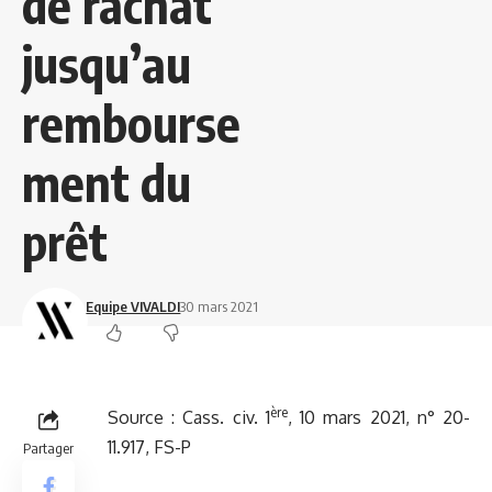
de rachat
jusqu’au
rembourse
ment du
prêt
Equipe VIVALDI
30 mars 2021
ère
Source :
Cass. civ. 1
, 10 mars 2021, n° 20-
11.917, FS-P
Partager