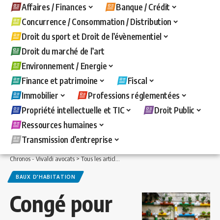
Affaires / Finances
Banque / Crédit
Concurrence / Consommation / Distribution
Droit du sport et Droit de l’évènementiel
Droit du marché de l’art
Environnement / Energie
Finance et patrimoine
Fiscal
Immobilier
Professions réglementées
Propriété intellectuelle et TIC
Droit Public
Ressources humaines
Transmission d’entreprise
Chronos - Vivaldi avocats
>
Tous les articles
>
Immobilier
>
Baux d'habitation
>
Co
BAUX D'HABITATION
Congé pour