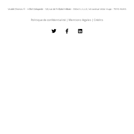
Vivaldi Chronos © - Hôtel Delagarde - 120, rue de l'Hôpital Militaire - 59043 LILLE / 45 avenue Victor Hugo - 75116 PARIS
Politique de confidentialité
|
Mentions légales
|
Crédits