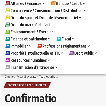
Affaires / Finances
Banque / Crédit
Concurrence / Consommation / Distribution
Droit du sport et Droit de l’évènementiel
Droit du marché de l’art
Environnement / Energie
Finance et patrimoine
Fiscal
Immobilier
Professions réglementées
Propriété intellectuelle et TIC
Droit Public
Ressources humaines
Transmission d’entreprise
Chronos - Vivaldi avocats
>
Tous les articles
>
Affaires / Finances
>
Entreprises en d
ENTREPRISES EN DIFFICULTÉ
Confirmatio