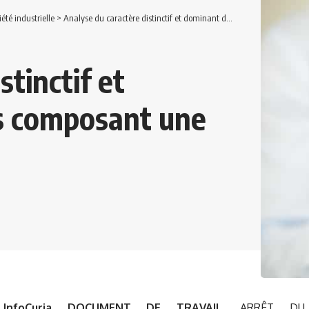
iété industrielle
>
Analyse du caractère distinctif et dominant des éléments composant une marque
stinctif et
s composant une
:
InfoCuria
DOCUMENT DE TRAVAIL,
ARRÊT DU 