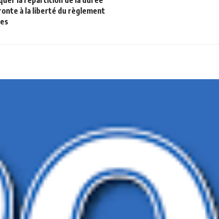
iquer la répartition de la durée
ronte à la liberté du règlement
les