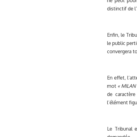
ne peut pour
distinctif de 
Enfin, le Tri
le public pert
convergera to
En effet, l’a
mot
« MILAN
de caractère
l’élément figu
Le Tribunal 