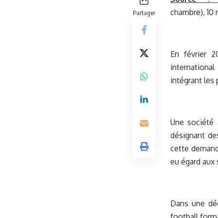
chambre), 10
Partager
En février 
internationa
intégrant les 
Une société 
désignant des
cette demande
eu égard aux 
Dans une déci
football form