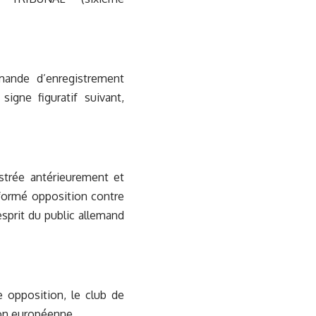
mande d’enregistrement
igne figuratif suivant,
strée antérieurement et
 formé opposition contre
sprit du public allemand
e opposition, le club de
nion européenne.