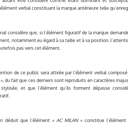
 autant être considéré comme étant dominant et susceptible
l’élément verbal constituant la marque antérieure telle qu’enreg
bunal considère que, si l’élément figuratif de la marque demand
inent, notamment eu égard à sa taille et à sa position, l’attent
utefois pas vers cet élément.
ttention de ce public sera attirée par l’élément verbal compos
 »
, du fait que ces derniers sont reproduits en caractères maju
 stylisée, et que l’élément qu’ils forment dépasse consi
ratif.
en déduit que l’élément
« AC MILAN »
constitue l’élément