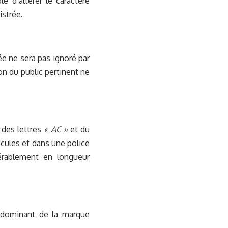
 d’altérer le caractère
istrée.
ée ne sera pas ignoré par
ion du public pertinent ne
é des lettres
« AC »
et du
scules et dans une police
dérablement en longueur
 dominant de la marque