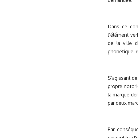
demandée.
Dans ce cont
l’élément ve
de la ville 
phonétique, re
S’agissant de
propre notori
la marque dem
par deux marq
Par conséque
ensemble, d’u