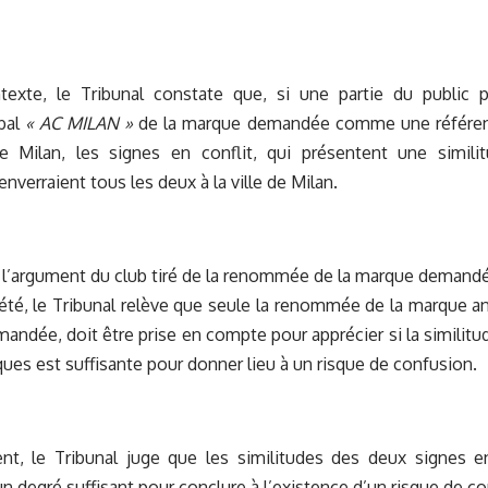
exte, le Tribunal constate que, si une partie du public p
rbal
« AC MILAN »
de la marque demandée comme une référenc
de Milan, les signes en conflit, qui présentent une simili
nverraient tous les deux à la ville de Milan.
 l’argument du club tiré de la renommée de la marque demandé
été, le Tribunal relève que seule la renommée de la marque an
andée, doit être prise en compte pour apprécier si la similit
ues est suffisante pour donner lieu à un risque de confusion.
nt, le Tribunal juge que les similitudes des deux signes e
n degré suffisant pour conclure à l’existence d’un risque de c