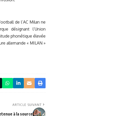
football de l’AC Milan ne
rque désignant l’Union
ilitude phonétique élevée
ieure allemande « MILAN »
ARTICLE SUIVANT
etenue à la source