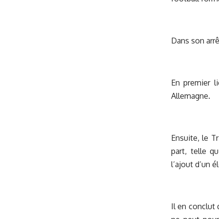
Dans son arrê
En premier li
Allemagne.
Ensuite, le T
part, telle 
l’ajout d’un é
Il en conclut 