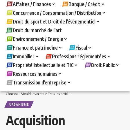
Affaires / Finances
Banque / Crédit
Concurrence / Consommation / Distribution
Droit du sport et Droit de l’évènementiel
Droit du marché de l’art
Environnement / Energie
Finance et patrimoine
Fiscal
Immobilier
Professions réglementées
Propriété intellectuelle et TIC
Droit Public
Ressources humaines
Transmission d’entreprise
Chronos - Vivaldi avocats
>
Tous les articles
>
Droit Public
>
Urbanisme
>
Acquisit
URBANISME
Acquisition