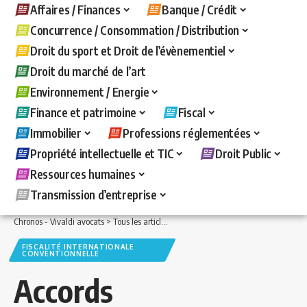
Affaires / Finances
Banque / Crédit
Concurrence / Consommation / Distribution
Droit du sport et Droit de l’évènementiel
Droit du marché de l’art
Environnement / Energie
Finance et patrimoine
Fiscal
Immobilier
Professions réglementées
Propriété intellectuelle et TIC
Droit Public
Ressources humaines
Transmission d’entreprise
Chronos - Vivaldi avocats
>
Tous les articles
>
Fiscal
>
Fiscalité internationale con
FISCALITÉ INTERNATIONALE
CONVENTIONNELLE
Accords