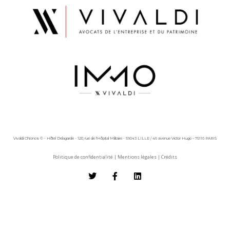
Vivaldi Chronos © - Hôtel Delagarde - 120, rue de l'Hôpital Militaire - 59043 LILLE / 45 avenue Victor Hugo - 75116 PARIS
Politique de confidentialité
|
Mentions légales
|
Crédits