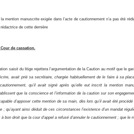
la mention manuscrite exigée dans l’acte de cautionnement n’a pas été réd
 rédactrice de cette dernière
la Cour de cassation.
ion saisit du litige rejettera l’argumentation de la Caution au motif que le ga
crire, avait prié sa secrétaire, chargée habituellement de le faire à sa plac
cautionnement, qu’il avait signé après qu’elle eut inscrit la mention manus
ablissent que la conscience et l’information de la caution sur son engageme
é capable d’apposer cette mention de sa main, dès lors qu’il avait été procéd
e ; qu’ayant ainsi déduit de ces circonstances l’existence d’un mandat régul
 à bon droit que la cour d’appel a refusé d’annuler le cautionnement ; que le