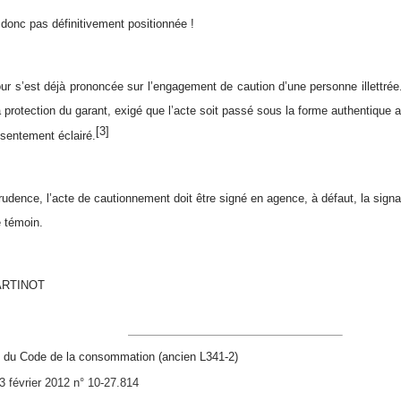
 donc pas définitivement positionnée !
our s’est déjà prononcée sur l’engagement de caution d’une personne illettrée. 
a protection du garant, exigé que l’acte soit passé sous la forme authentique a
[3]
nsentement éclairé.
udence, l’acte de cautionnement doit être signé en agence, à défaut, la signat
e témoin.
MARTINOT
1 du Code de la consommation (ancien L341-2)
 février 2012 n° 10-27.814