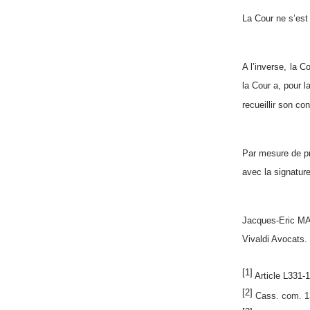
La Cour ne s’est
A l’inverse, la C
la Cour a, pour l
recueillir son co
Par mesure de pr
avec la signatur
Jacques-Eric 
Vivaldi Avocats.
[1]
Article L331-
[2]
Cass. com. 13