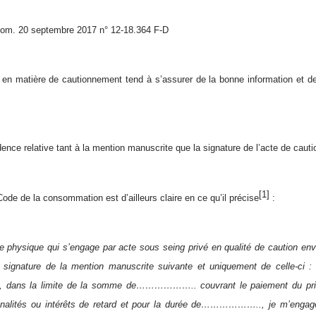
om. 20 septembre 2017 n° 12-18.364 F-D
 en matière de cautionnement tend à s’assurer de la bonne information et d
.
udence relative tant à la mention manuscrite que la signature de l’acte de cau
[1]
Code de la consommation est d’ailleurs claire en ce qu’il précise
:
 physique qui s’engage par acte sous seing privé en qualité de caution env
a signature de la mention manuscrite suivante et uniquement de celle-ci
s la limite de la somme de……………….. couvrant le paiement du princip
nalités ou intérêts de retard et pour la durée de……………….., je m’engage