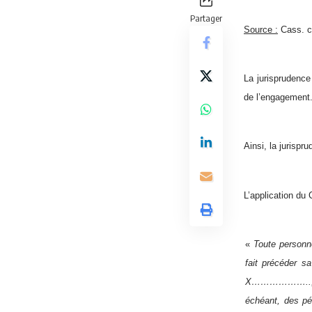
Partager
Source :
Cass. c
La jurisprudence
de l’engagement
Ainsi, la jurispr
L’application du 
«
Toute personne
fait précéder s
X……………….., dan
échéant, des pé