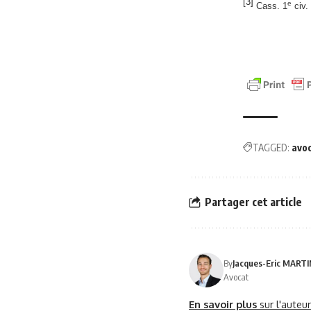
[3]
e
Cass. 1
civ.
TAGGED:
avo
Partager cet article
By
Jacques-Eric MART
Avocat
En savoir plus
sur l'auteu