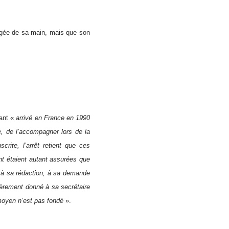
igée de sa main, mais que son
rant «
arrivé en France en 1990
e, de l’accompagner lors de la
crite, l’arrêt retient que ces
nt étaient autant assurées que
é à sa rédaction, à sa demande
ièrement donné à sa secrétaire
 moyen n’est pas fondé
».