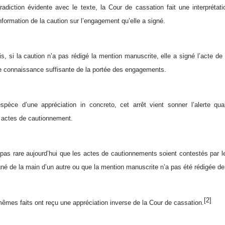
adiction évidente avec le texte, la Cour de cassation fait une interprétatio
nformation de la caution sur l’engagement qu’elle a signé.
ois, si la caution n’a pas rédigé la mention manuscrite, elle a signé l’acte 
e connaissance suffisante de la portée des engagements.
l’espèce d’une appréciation in concreto, cet arrêt vient sonner l’alerte
 actes de cautionnement.
t pas rare aujourd’hui que les actes de cautionnements soient contestés par le
igné de la main d’un autre ou que la mention manuscrite n’a pas été rédigée de
[2]
êmes faits ont reçu une appréciation inverse de la Cour de cassation.