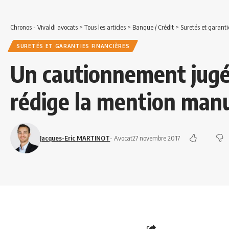
Chronos - Vivaldi avocats
>
Tous les articles
>
Banque / Crédit
>
Suretés et garanti
SURETÉS ET GARANTIES FINANCIÈRES
Un cautionnement jugé 
rédige la mention manu
Jacques-Eric MARTINOT
- Avocat
27 novembre 2017