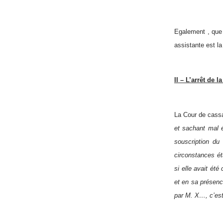
Egalement , que 
assistante est la
II – L’arrêt de 
La Cour de cassat
et sachant mal é
souscription du 
circonstances ét
si elle avait ét
et en sa présenc
par M. X…, c’est