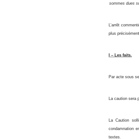
sommes dues su
L’arrêt commenté
plus précisément
I – Les faits.
Par acte sous sei
La caution sera 
La Caution soll
condamnation en 
textes.