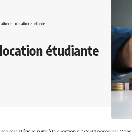
tation et colocation étudiante
olocation étudiante
nse ministérielle suite à la question n’°26534 posée par Mon