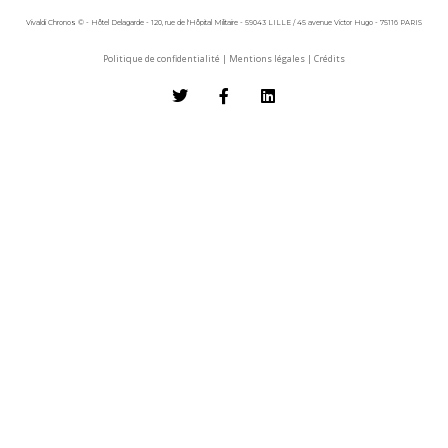
Vivaldi Chronos © - Hôtel Delagarde - 120, rue de l'Hôpital Militaire - 59043 LILLE / 45 avenue Victor Hugo - 75116 PARIS
Politique de confidentialité
|
Mentions légales
|
Crédits