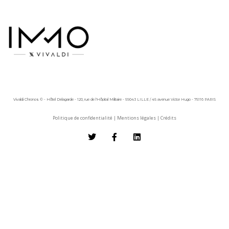
Vivaldi Chronos © - Hôtel Delagarde - 120, rue de l'Hôpital Militaire - 59043 LILLE / 45 avenue Victor Hugo - 75116 PARIS
Politique de confidentialité
|
Mentions légales
|
Crédits