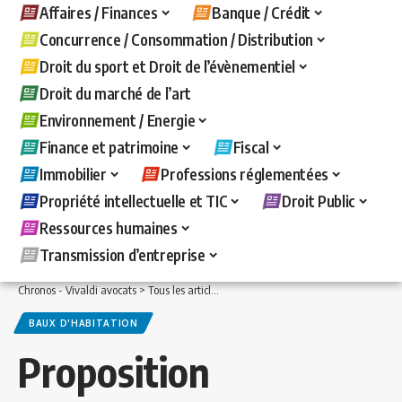
Affaires / Finances
Banque / Crédit
Concurrence / Consommation / Distribution
Droit du sport et Droit de l’évènementiel
Droit du marché de l’art
Environnement / Energie
Finance et patrimoine
Fiscal
Immobilier
Professions réglementées
Propriété intellectuelle et TIC
Droit Public
Ressources humaines
Transmission d’entreprise
Chronos - Vivaldi avocats
>
Tous les articles
>
Immobilier
>
Baux d'habitation
>
Pr
BAUX D'HABITATION
Proposition