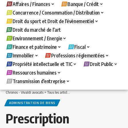
Affaires / Finances
Banque / Crédit
Concurrence / Consommation / Distribution
Droit du sport et Droit de l’évènementiel
Droit du marché de l’art
Environnement / Energie
Finance et patrimoine
Fiscal
Immobilier
Professions réglementées
Propriété intellectuelle et TIC
Droit Public
Ressources humaines
Transmission d’entreprise
Chronos - Vivaldi avocats
>
Tous les articles
>
Immobilier
>
Administration de bien
ADMINISTRATION DE BIENS
Prescription