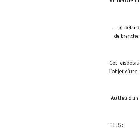
Au lieu de q
– le délai 
de branche 
Ces disposit
l’objet d’une 
Au lieu d’un
TELS :