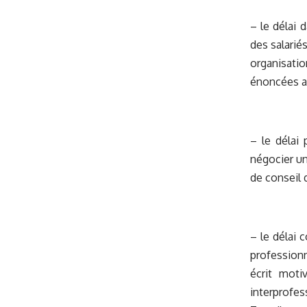
– le délai 
des salarié
organisatio
énoncées au
– le délai 
négocier un
de conseil 
– le délai 
profession
écrit moti
interprofes