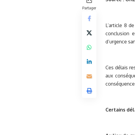
Partager
L’article 8 d
conclusion e
d’urgence san
Ces délais re
aux conséque
conséquences
Certains dél