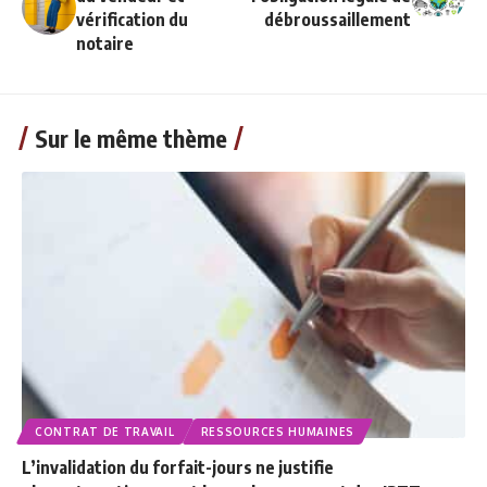
vérification du
débroussaillement
notaire
Sur le même thème
CONTRAT DE TRAVAIL
RESSOURCES HUMAINES
L’invalidation du forfait-jours ne justifie