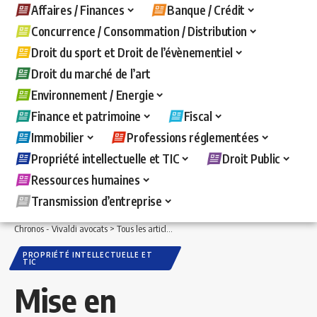
Affaires / Finances
Banque / Crédit
Concurrence / Consommation / Distribution
Droit du sport et Droit de l’évènementiel
Droit du marché de l’art
Environnement / Energie
Finance et patrimoine
Fiscal
Immobilier
Professions réglementées
Propriété intellectuelle et TIC
Droit Public
Ressources humaines
Transmission d’entreprise
Chronos - Vivaldi avocats
>
Tous les articles
>
Propriété intellectuelle et TIC
>
Mise 
PROPRIÉTÉ INTELLECTUELLE ET
TIC
Mise en