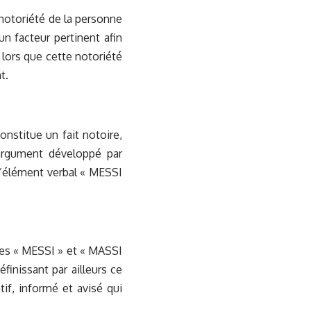
a notoriété de la personne
 facteur pertinent afin
s lors que cette notoriété
t.
nstitue un fait notoire,
l’argument développé par
 l’élément verbal « MESSI
nes « MESSI » et « MASSI
inissant par ailleurs ce
f, informé et avisé qui