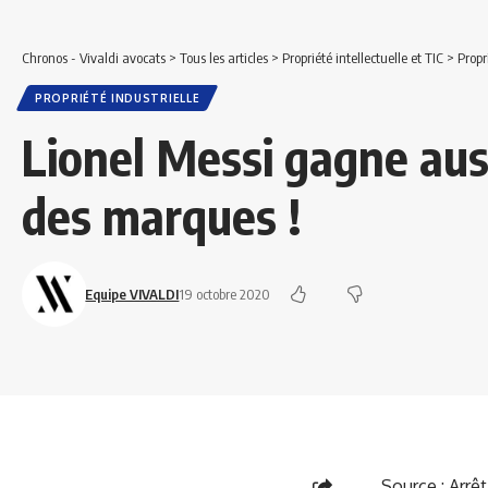
Chronos - Vivaldi avocats
>
Tous les articles
>
Propriété intellectuelle et TIC
>
Propr
PROPRIÉTÉ INDUSTRIELLE
Lionel Messi gagne auss
des marques !
Equipe VIVALDI
19 octobre 2020
Source :
Arrê