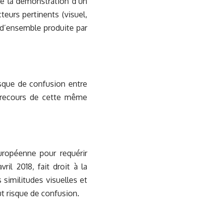
te la démonstration d’un
teurs pertinents (visuel,
n d’ensemble produite par
isque de confusion entre
 recours de cette même
uropéenne pour requérir
ril 2018, fait droit à la
similitudes visuelles et
t risque de confusion.