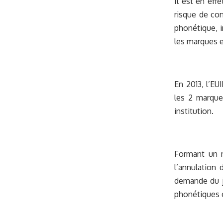
Il est en eff
risque de con
phonétique, i
les marques e
En 2013, l’EU
les 2 marque
institution.
Formant un n
l’annulation 
demande du jo
phonétiques c