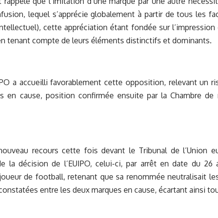
et rappelé que l’imitation d’une marque par une autre nécessi
fusion, lequel s’apprécie globalement à partir de tous les fac
ntellectuel), cette appréciation étant fondée sur l’impressio
n tenant compte de leurs éléments distinctifs et dominants.
IPO a accueilli favorablement cette opposition, relevant un r
s en cause, position confirmée ensuite par la Chambre de
ouveau recours cette fois devant le Tribunal de l’Union e
de la décision de l’EUIPO, celui-ci, par arrêt en date du 26 av
ueur de football, retenant que sa renommée neutralisait les 
onstatées entre les deux marques en cause, écartant ainsi tou