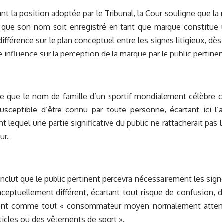
vant la position adoptée par le Tribunal, la Cour souligne que l
que son nom soit enregistré en tant que marque constitue un
différence sur le plan conceptuel entre les signes litigieux, dè
 influence sur la perception de la marque par le public pertinen
e que le nom de famille d’un sportif mondialement célèbre co
 susceptible d’être connu par toute personne, écartant ici 
nt lequel une partie significative du public ne rattacherait pas
ur.
nclut que le public pertinent percevra nécessairement les sig
ptuellement différent, écartant tout risque de confusion, déf
nent comme tout « consommateur moyen normalement attenti
ticles ou des vêtements de sport ».