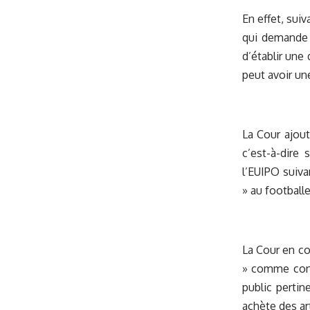
En effet, sui
qui demande 
d’établir une 
peut avoir une
La Cour ajout
c’est-à-dire
l’EUIPO suiva
» au footballe
La Cour en co
» comme conce
public perti
achète des ar