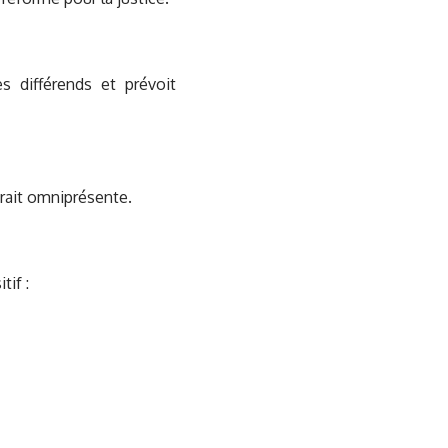
 différends et prévoit
rait omniprésente.
tif :