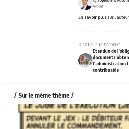
By
Jacques-Eric MART
Avocat
En savoir plus
sur l'auteu
ARTICLE PRÉCÉDENT
Etendue de l’obli
documents obtenu
l’administration f
contribuable
Sur le même thème