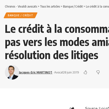
Chronos - Vivaldi avocats
>
Tous les articles
>
Banque / Crédit
>
Le crédit à la consom
BANQUE / CRÉDIT
Le crédit à la consomm
pas vers les modes ami
résolution des litiges
Jacques-Eric MARTINOT
- Avocat
28 juin 2019
Source :
Loi n