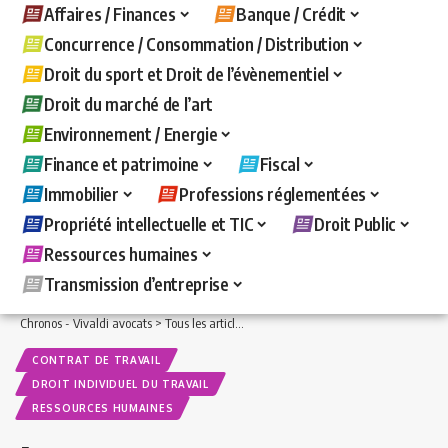
Affaires / Finances
Banque / Crédit
Concurrence / Consommation / Distribution
Droit du sport et Droit de l’évènementiel
Droit du marché de l’art
Environnement / Energie
Finance et patrimoine
Fiscal
Immobilier
Professions réglementées
Propriété intellectuelle et TIC
Droit Public
Ressources humaines
Transmission d’entreprise
Chronos - Vivaldi avocats
>
Tous les articles
>
Ressources humaines
>
Contrat de t
CONTRAT DE TRAVAIL
DROIT INDIVIDUEL DU TRAVAIL
RESSOURCES HUMAINES