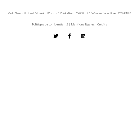
Vivaldi Chronos © - Hôtel Delagarde - 120, rue de l'Hôpital Militaire - 59043 LILLE / 45 avenue Victor Hugo - 75116 PARIS
Politique de confidentialité
|
Mentions légales
|
Crédits