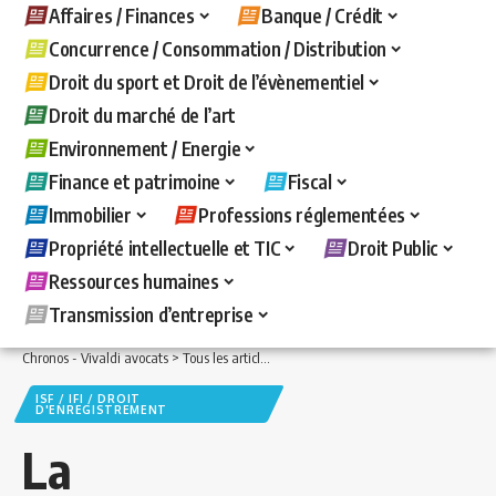
Affaires / Finances
Banque / Crédit
Concurrence / Consommation / Distribution
Droit du sport et Droit de l’évènementiel
Droit du marché de l’art
Environnement / Energie
Finance et patrimoine
Fiscal
Immobilier
Professions réglementées
Propriété intellectuelle et TIC
Droit Public
Ressources humaines
Transmission d’entreprise
Chronos - Vivaldi avocats
>
Tous les articles
>
Fiscal
>
ISF / IFI / Droit d'enregistre
ISF / IFI / DROIT
D'ENREGISTREMENT
La