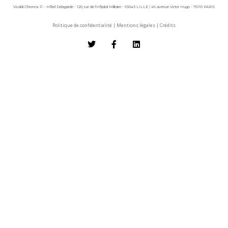
Vivaldi Chronos © - Hôtel Delagarde - 120, rue de l'Hôpital Militaire - 59043 LILLE / 45 avenue Victor Hugo - 75116 PARIS
Politique de confidentialité
|
Mentions légales
|
Crédits