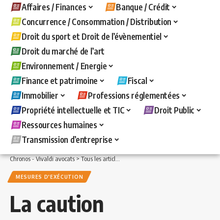
Affaires / Finances
Banque / Crédit
Concurrence / Consommation / Distribution
Droit du sport et Droit de l’évènementiel
Droit du marché de l’art
Environnement / Energie
Finance et patrimoine
Fiscal
Immobilier
Professions réglementées
Propriété intellectuelle et TIC
Droit Public
Ressources humaines
Transmission d’entreprise
Chronos - Vivaldi avocats
>
Tous les articles
>
Banque / Crédit
>
Mesures d'exécuti
MESURES D'EXÉCUTION
La caution