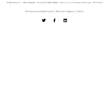
Vivaldi Chronos © - Hôtel Delagarde - 120, rue de l'Hôpital Militaire - 59043 LILLE / 45 avenue Victor Hugo - 75116 PARIS
Politique de confidentialité
|
Mentions légales
|
Crédits