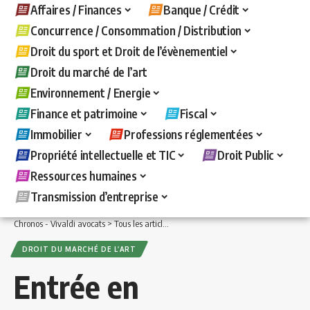
Affaires / Finances
Banque / Crédit
Concurrence / Consommation / Distribution
Droit du sport et Droit de l’évènementiel
Droit du marché de l’art
Environnement / Energie
Finance et patrimoine
Fiscal
Immobilier
Professions réglementées
Propriété intellectuelle et TIC
Droit Public
Ressources humaines
Transmission d’entreprise
Chronos - Vivaldi avocats
>
Tous les articles
>
Droit du marché de l’art
>
Entrée en 
DROIT DU MARCHÉ DE L’ART
Entrée en