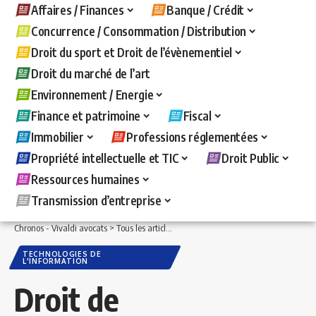
Affaires / Finances
Banque / Crédit
Concurrence / Consommation / Distribution
Droit du sport et Droit de l’évènementiel
Droit du marché de l’art
Environnement / Energie
Finance et patrimoine
Fiscal
Immobilier
Professions réglementées
Propriété intellectuelle et TIC
Droit Public
Ressources humaines
Transmission d’entreprise
Chronos - Vivaldi avocats
>
Tous les articles
>
Propriété intellectuelle et TIC
>
Techn
TECHNOLOGIES DE
L'INFORMATION
Droit de