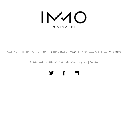
Vivaldi Chronos © - Hôtel Delagarde - 120, rue de l'Hôpital Militaire - 59043 LILLE / 45 avenue Victor Hugo - 75116 PARIS
Politique de confidentialité
|
Mentions légales
|
Crédits