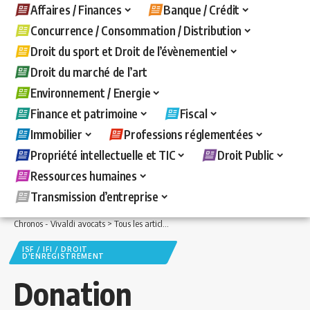
Affaires / Finances
Banque / Crédit
Concurrence / Consommation / Distribution
Droit du sport et Droit de l’évènementiel
Droit du marché de l’art
Environnement / Energie
Finance et patrimoine
Fiscal
Immobilier
Professions réglementées
Propriété intellectuelle et TIC
Droit Public
Ressources humaines
Transmission d’entreprise
Chronos - Vivaldi avocats
>
Tous les articles
>
Fiscal
>
ISF / IFI / Droit d'enregistre
ISF / IFI / DROIT
D'ENREGISTREMENT
Donation