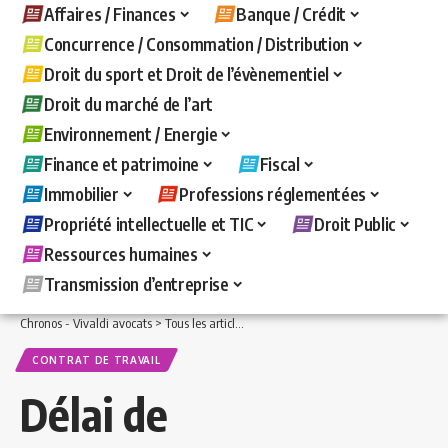
Affaires / Finances
Banque / Crédit
Concurrence / Consommation / Distribution
Droit du sport et Droit de l’évènementiel
Droit du marché de l’art
Environnement / Energie
Finance et patrimoine
Fiscal
Immobilier
Professions réglementées
Propriété intellectuelle et TIC
Droit Public
Ressources humaines
Transmission d’entreprise
Chronos - Vivaldi avocats
>
Tous les articles
>
Ressources humaines
>
Contrat de t
CONTRAT DE TRAVAIL
Délai de